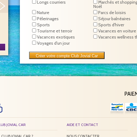
Longs courriers
Marchés et shoppin
Noël
Nature
Parcs de loisirs
Pélerinages
Séjour balnéaires
Sports
Sports d'hiver
Tourisme et terroir
Vacances en voiture
ovial Car 2026
Concerts
Vacances exotiques
Vacances wellness t
spectacles
Voyages d'un jour
PAIE
LUB JOVIAL CAR
AIDE ET CONTACT
 CLUB JOVIAL CAR ?
NOUS CONTACTER