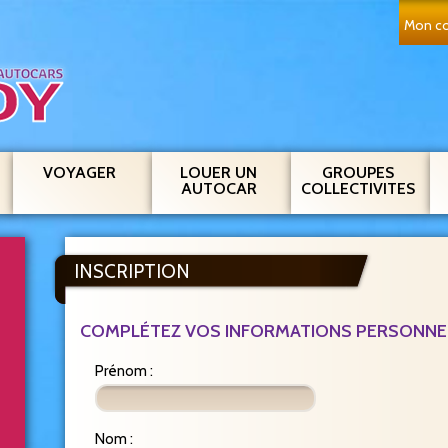
Mon co
VOYAGER
LOUER UN
GROUPES
AUTOCAR
COLLECTIVITES
INSCRIPTION
COMPLÉTEZ VOS INFORMATIONS PERSONNE
Sélectionnez uniquement les
types de voyages suivant :
Prénom
:
Promotion
Nom
: