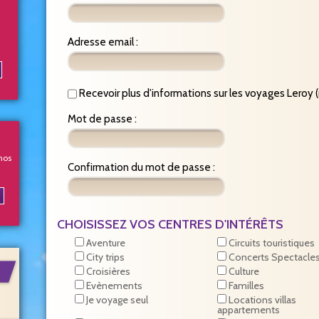
Adresse email
:
Recevoir plus d'informations sur les voyages Leroy 
Mot de passe
:
nos
Confirmation du mot de passe
:
CHOISISSEZ VOS CENTRES D'INTÉRÊTS
Aventure
Circuits touristiques
City trips
Concerts Spectacle
Croisières
Culture
Evènements
Familles
Je voyage seul
Locations villas
appartements